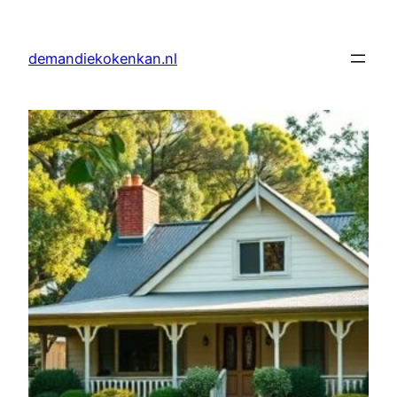
Skip
to
demandiekokenkan.nl
content